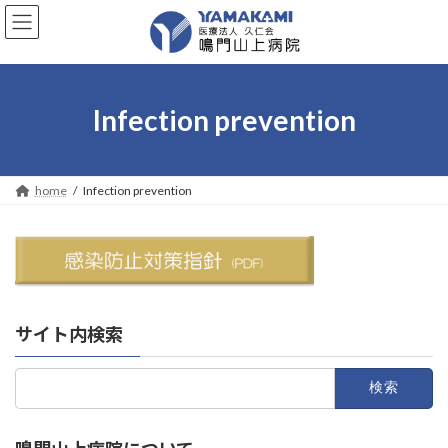
コ
ナ
ン
ビ
テ
ゲ
ン
ー
ツ
シ
へ
ョ
Infection prevention
ス
ン
キ
に
ッ
移
プ
動
home
Infection prevention
サイト内検索
検
索: