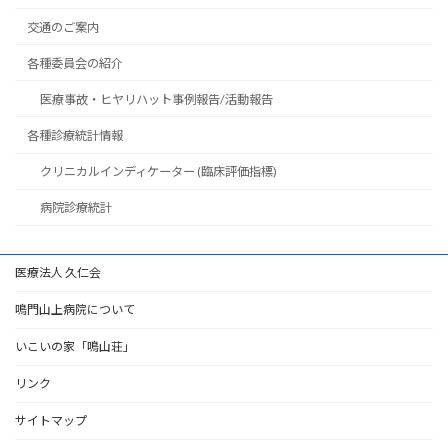
交通のご案内
各種委員会の紹介
医療事故・ヒヤリハット事例報告/活動報告
各種診療統計情報
クリニカルインディケーター (臨床評価指標)
病院診療統計
医療法人 久仁会
鳴門山上病院について
いこいの家「鳴山荘」
リンク
サイトマップ