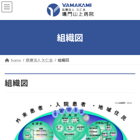
コ
ナ
ン
ビ
テ
ゲ
ン
ー
ツ
シ
へ
ョ
組織図
ス
ン
キ
に
ッ
移
プ
動
home
医療法人 久仁会
組織図
組織図