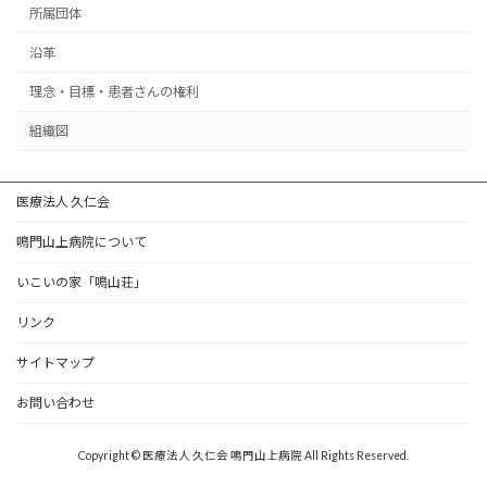
所属団体
沿革
理念・目標・患者さんの権利
組織図
医療法人 久仁会
鳴門山上病院について
いこいの家「鳴山荘」
リンク
サイトマップ
お問い合わせ
Copyright © 医療法人 久仁会 鳴門山上病院 All Rights Reserved.