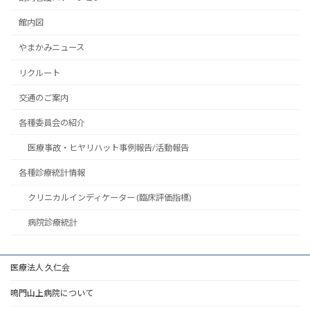
館内図
やまかみニュース
リクルート
交通のご案内
各種委員会の紹介
医療事故・ヒヤリハット事例報告/活動報告
各種診療統計情報
クリニカルインディケーター (臨床評価指標)
病院診療統計
医療法人 久仁会
鳴門山上病院について