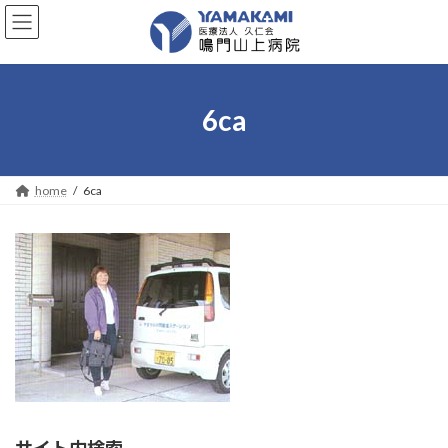
コ
ナ
ン
ビ
テ
ゲ
ン
ー
ツ
シ
へ
ョ
6ca
ス
ン
キ
に
ッ
移
プ
動
home
6ca