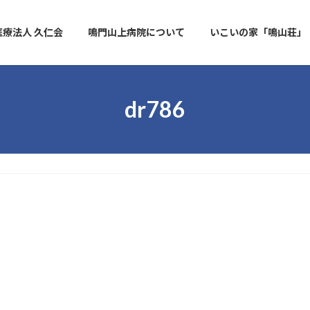
医療法人 久仁会
鳴門山上病院について
いこいの家「鳴山荘」
dr786