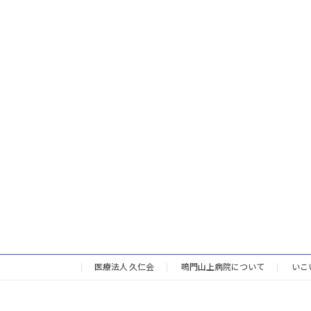
医療法人 久仁会
鳴門山上病院について
いこ