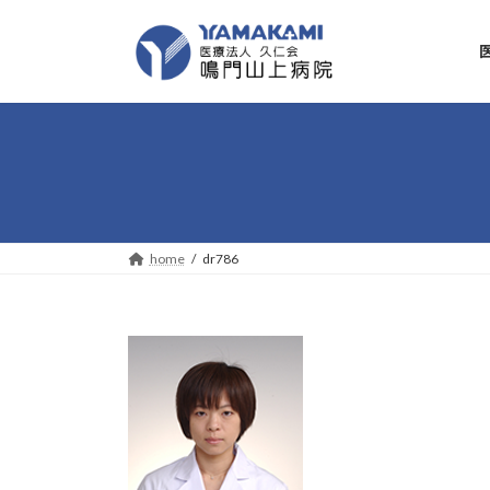
コ
ナ
ン
ビ
テ
ゲ
ン
ー
ツ
シ
へ
ョ
ス
ン
キ
に
ッ
移
プ
動
home
dr786