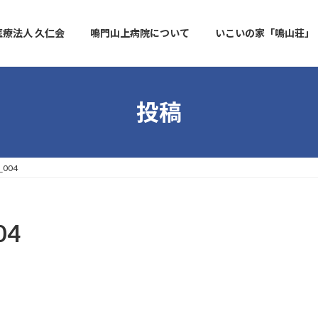
医療法人 久仁会
鳴門山上病院について
いこいの家「鳴山荘」
投稿
i_004
04