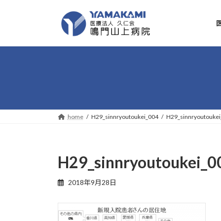
コ
ナ
ン
ビ
テ
ゲ
ン
ー
ツ
シ
へ
ョ
ス
ン
キ
に
ッ
移
プ
動
home
H29_sinnryoutoukei_004
H29_sinnryoutouke
H29_sinnryoutoukei_0
2018年9月28日