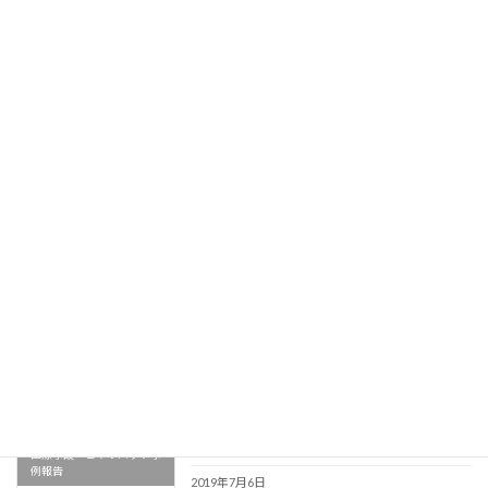
サイト内検索
検
索:
最近の投稿
事例集計報告(平成31年度)
医療事故・ヒヤリハット事
例報告
2020年6月30日
事例集計報告(平成30年度)
医療事故・ヒヤリハット事
例報告
2019年7月6日