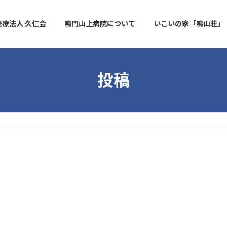
医療法人 久仁会
鳴門山上病院について
いこいの家「鳴山荘」
投稿