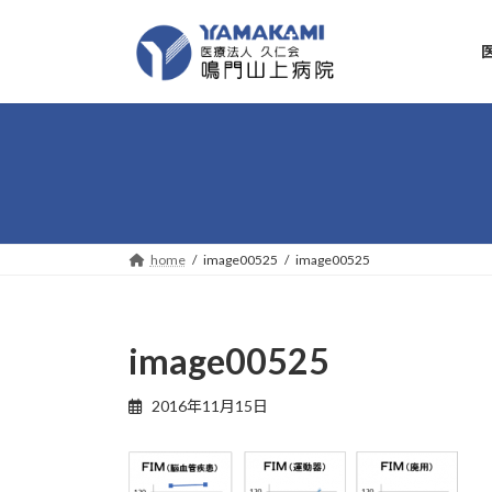
コ
ナ
ン
ビ
テ
ゲ
ン
ー
ツ
シ
へ
ョ
ス
ン
キ
に
ッ
移
プ
動
home
image00525
image00525
image00525
2016年11月15日