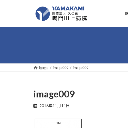
コ
ナ
ン
ビ
テ
ゲ
ン
ー
ツ
シ
へ
ョ
ス
ン
キ
に
ッ
移
プ
動
home
image009
image009
image009
2016年11月14日