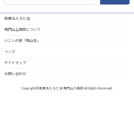
索:
医療法人 久仁会
鳴門山上病院について
いこいの家「鳴山荘」
リンク
サイトマップ
お問い合わせ
Copyright © 医療法人 久仁会 鳴門山上病院 All Rights Reserved.