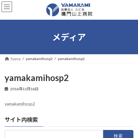
コ
ナ
ン
ビ
テ
ゲ
ン
ー
ツ
シ
へ
ョ
メディア
ス
ン
キ
に
ッ
移
プ
動
home
yamakamihosp2
yamakamihosp2
yamakamihosp2
2016年11月16日
yamakamihosp2
サイト内検索
検