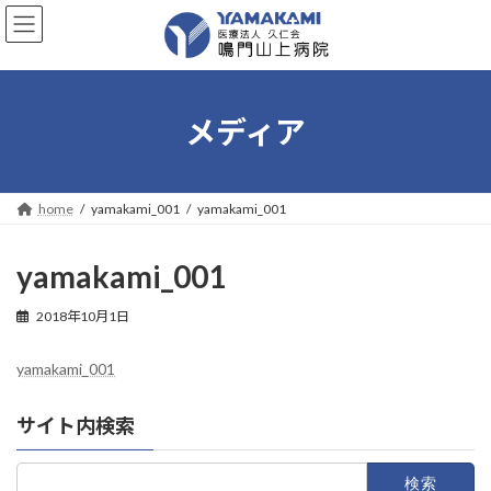
コ
ナ
ン
ビ
テ
ゲ
ン
ー
ツ
シ
へ
ョ
メディア
ス
ン
キ
に
ッ
移
プ
動
home
yamakami_001
yamakami_001
yamakami_001
2018年10月1日
yamakami_001
サイト内検索
検