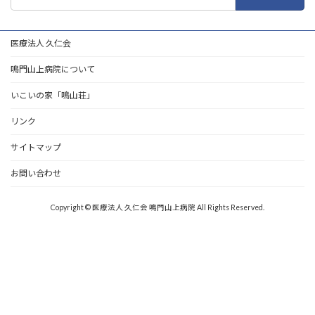
索:
医療法人 久仁会
鳴門山上病院について
いこいの家「鳴山荘」
リンク
サイトマップ
お問い合わせ
Copyright © 医療法人 久仁会 鳴門山上病院 All Rights Reserved.