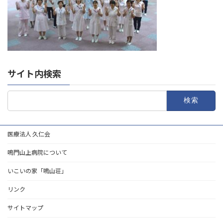
サイト内検索
検
索:
医療法人 久仁会
鳴門山上病院について
いこいの家「鳴山荘」
リンク
サイトマップ