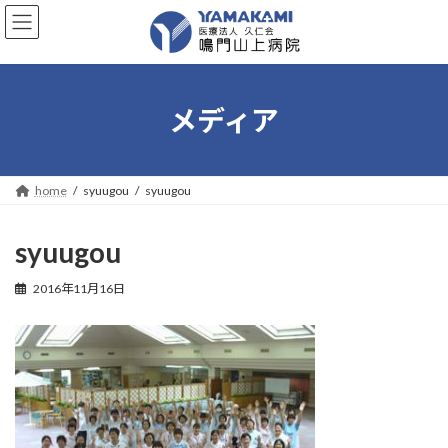
コ
ナ
ン
ビ
テ
ゲ
ン
ー
ツ
シ
へ
ョ
メディア
ス
ン
キ
に
ッ
移
プ
動
home
syuugou
syuugou
syuugou
2016年11月16日