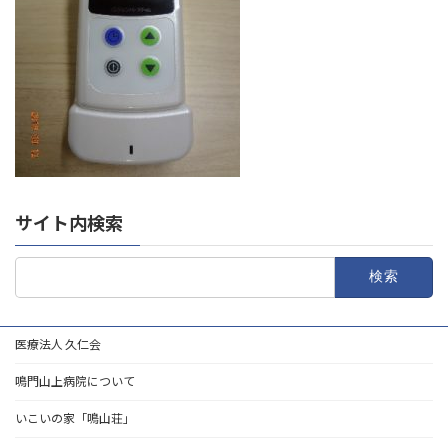
サイト内検索
検
索:
医療法人 久仁会
鳴門山上病院について
いこいの家「鳴山荘」