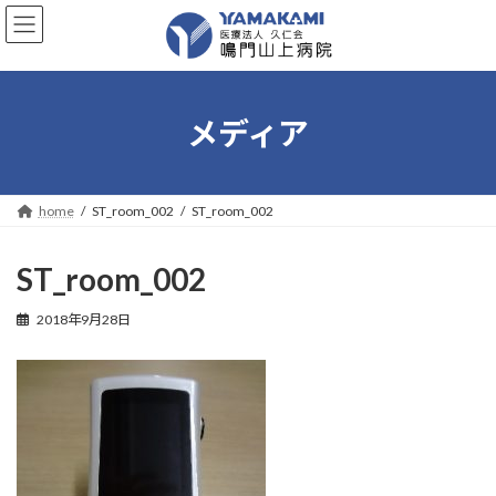
コ
ナ
ン
ビ
テ
ゲ
ン
ー
ツ
シ
へ
ョ
メディア
ス
ン
キ
に
ッ
移
プ
動
home
ST_room_002
ST_room_002
ST_room_002
2018年9月28日