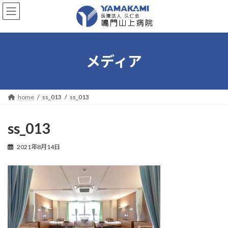
コ
ナ
ン
ビ
テ
ゲ
ン
ー
ツ
シ
へ
ョ
メディア
ス
ン
キ
に
ッ
移
プ
動
home
ss_013
ss_013
ss_013
2021年8月14日