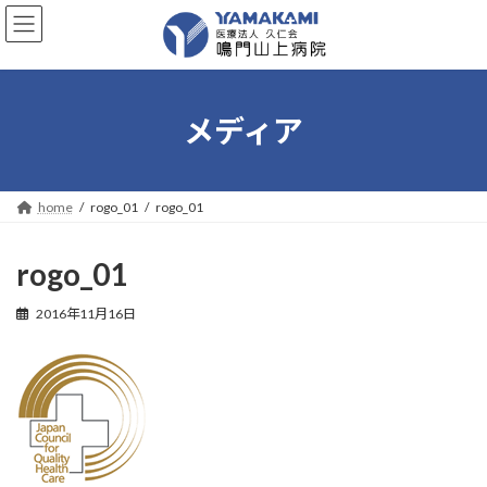
コ
ナ
ン
ビ
テ
ゲ
ン
ー
ツ
シ
へ
ョ
メディア
ス
ン
キ
に
ッ
移
プ
動
home
rogo_01
rogo_01
rogo_01
2016年11月16日