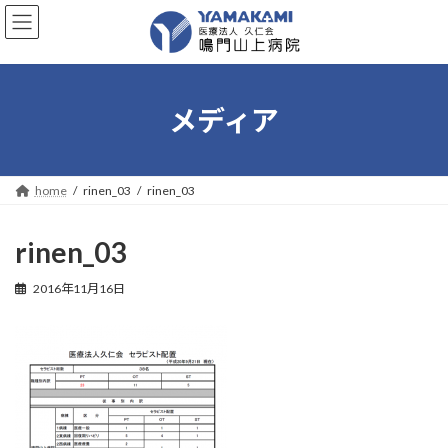
コ
ナ
ン
ビ
テ
ゲ
ン
ー
ツ
シ
へ
ョ
メディア
ス
ン
キ
に
ッ
移
プ
動
home
rinen_03
rinen_03
rinen_03
2016年11月16日