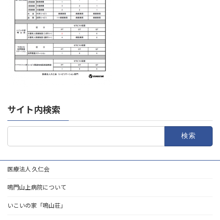
サイト内検索
検
索:
医療法人 久仁会
鳴門山上病院について
いこいの家「鳴山荘」