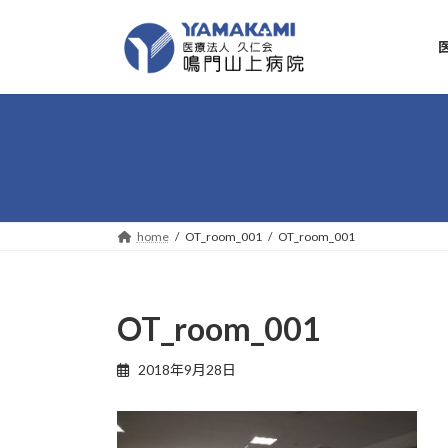
コ
ナ
ン
ビ
テ
ゲ
ン
ー
ツ
シ
へ
ョ
ス
ン
キ
に
ッ
移
プ
動
home
OT_room_001
OT_room_001
OT_room_001
2018年9月28日