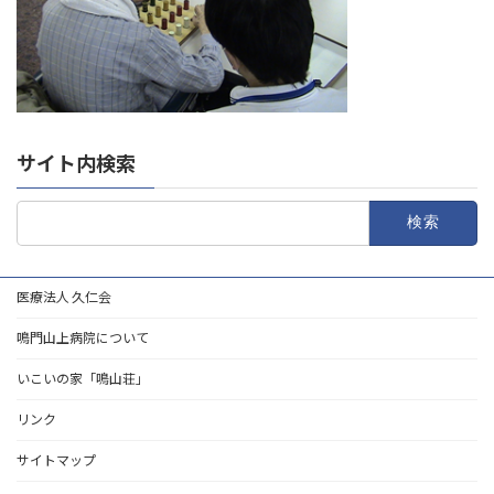
サイト内検索
検
索:
医療法人 久仁会
鳴門山上病院について
いこいの家「鳴山荘」
リンク
サイトマップ