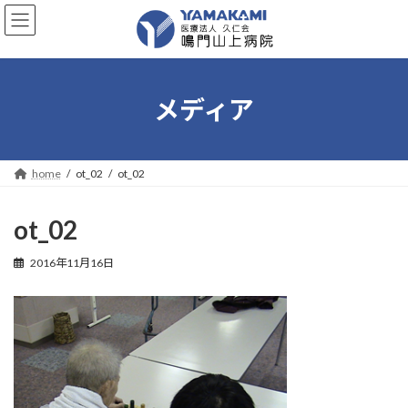
コ
ナ
ン
ビ
テ
ゲ
ン
ー
ツ
シ
へ
ョ
メディア
ス
ン
キ
に
ッ
移
プ
動
home
ot_02
ot_02
ot_02
2016年11月16日