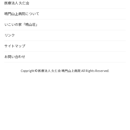
医療法人 久仁会
鳴門山上病院について
いこいの家「鳴山荘」
リンク
サイトマップ
お問い合わせ
Copyright © 医療法人 久仁会 鳴門山上病院 All Rights Reserved.