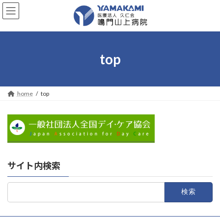
コ
ナ
ン
ビ
テ
ゲ
ン
ー
ツ
シ
へ
ョ
top
ス
ン
キ
に
ッ
移
プ
動
home
top
サイト内検索
検
索: