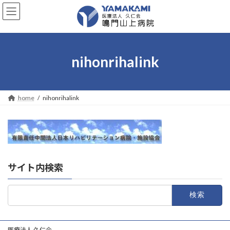
コ
ナ
ン
ビ
テ
ゲ
ン
ー
ツ
シ
へ
ョ
nihonrihalink
ス
ン
キ
に
ッ
移
プ
動
home
nihonrihalink
サイト内検索
検
索:
医療法人 久仁会