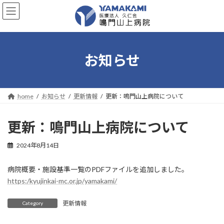
コ
ナ
ン
ビ
テ
ゲ
ン
ー
ツ
シ
へ
ョ
お知らせ
ス
ン
キ
に
ッ
移
プ
動
home
お知らせ
更新情報
更新：鳴門山上病院について
更新：鳴門山上病院について
2024年8月14日
病院概要・施設基準一覧のPDFファイルを追加しました。
https:/kyujinkai-mc.or.jp/yamakami/
更新情報
Category