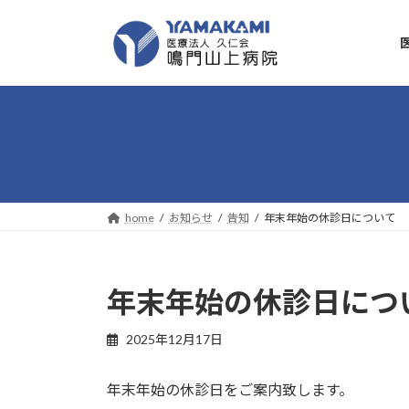
コ
ナ
ン
ビ
テ
ゲ
ン
ー
ツ
シ
へ
ョ
ス
ン
キ
に
ッ
移
プ
動
home
お知らせ
告知
年末年始の休診日について
年末年始の休診日につ
2025年12月17日
年末年始の休診日をご案内致します。