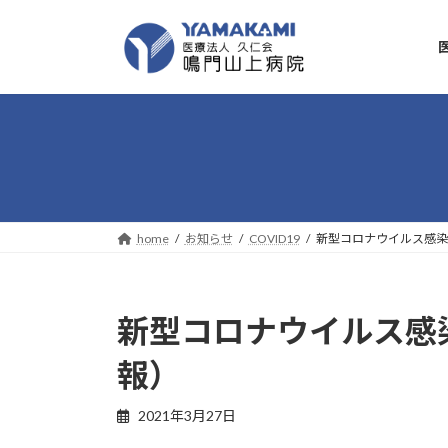
コ
ナ
ン
ビ
テ
ゲ
ン
ー
ツ
シ
へ
ョ
ス
ン
キ
に
ッ
移
プ
動
home
お知らせ
COVID19
新型コロナウイルス感染
新型コロナウイルス感染
報）
2021年3月27日