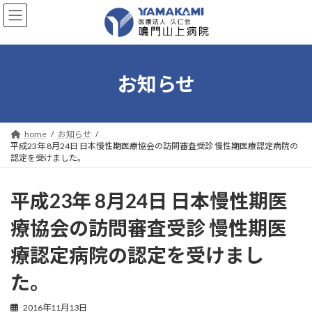
コ
ナ
ン
ビ
テ
ゲ
ン
ー
ツ
シ
へ
ョ
お知らせ
ス
ン
キ
に
ッ
移
プ
動
home
お知らせ
平成23年 8月24日 日本慢性期医療協会の訪問審査受診 慢性期医療認定病院の
認定を受けました。
平成23年 8月24日 日本慢性期医
療協会の訪問審査受診 慢性期医
療認定病院の認定を受けまし
た。
2016年11月13日