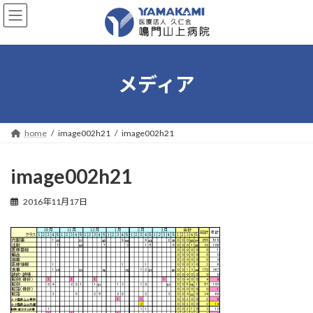
コ
ナ
ン
ビ
テ
ゲ
ン
ー
ツ
シ
へ
ョ
メディア
ス
ン
キ
に
ッ
移
プ
動
home
image002h21
image002h21
image002h21
2016年11月17日