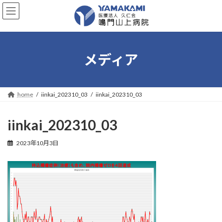
コ
ナ
ン
ビ
テ
ゲ
ン
ー
ツ
シ
へ
ョ
メディア
ス
ン
キ
に
ッ
移
プ
動
home
iinkai_202310_03
iinkai_202310_03
iinkai_202310_03
2023年10月3日