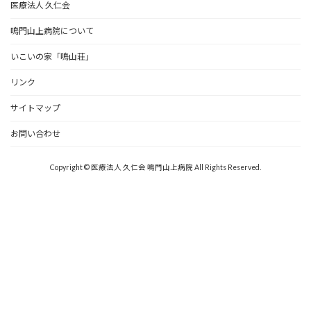
医療法人 久仁会
鳴門山上病院について
いこいの家「鳴山荘」
リンク
サイトマップ
お問い合わせ
Copyright © 医療法人 久仁会 鳴門山上病院 All Rights Reserved.