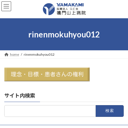
コ
ナ
ン
ビ
テ
ゲ
ン
ー
ツ
シ
へ
ョ
rinenmokuhyou012
ス
ン
キ
に
ッ
移
プ
動
home
rinenmokuhyou012
サイト内検索
検
索: