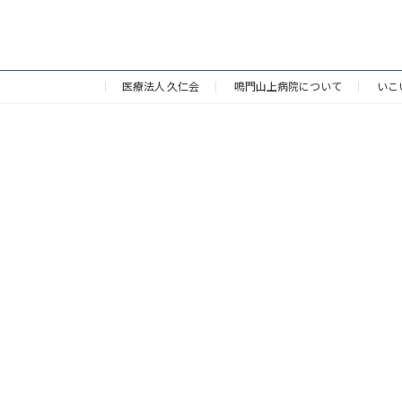
医療法人 久仁会
鳴門山上病院について
いこ