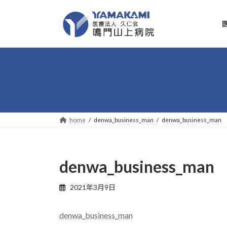
コ
ナ
ン
ビ
テ
ゲ
ン
ー
ツ
シ
へ
ョ
ス
ン
キ
に
ッ
移
プ
動
home
denwa_business_man
denwa_business_man
denwa_business_man
2021年3月9日
denwa_business_man