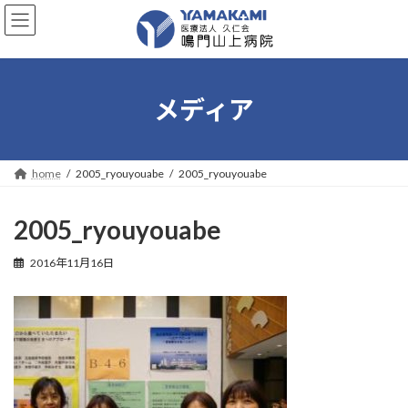
コ
ナ
ン
ビ
テ
ゲ
ン
ー
ツ
シ
へ
ョ
メディア
ス
ン
キ
に
ッ
移
プ
動
home
2005_ryouyouabe
2005_ryouyouabe
2005_ryouyouabe
2016年11月16日