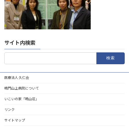
サイト内検索
検
索:
医療法人 久仁会
鳴門山上病院について
いこいの家「鳴山荘」
リンク
サイトマップ