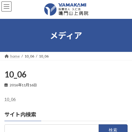
コ
ナ
ン
ビ
テ
ゲ
ン
ー
ツ
シ
へ
ョ
メディア
ス
ン
キ
に
ッ
移
プ
動
home
10_06
10_06
10_06
2016年11月16日
10_06
サイト内検索
検