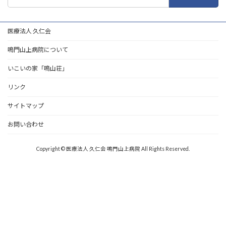
索:
医療法人 久仁会
鳴門山上病院について
いこいの家「鳴山荘」
リンク
サイトマップ
お問い合わせ
Copyright © 医療法人 久仁会 鳴門山上病院 All Rights Reserved.